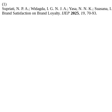
(1)
Supriati, N. P. A.; Widagda, I. G. N. J. A.; Yasa, N. N. K.; Suasana,
Brand Satisfaction on Brand Loyalty.
IJEP
2025
,
19
, 70-93.